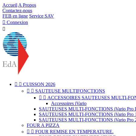
Accueil
A Propos
Contactez-nous
FEB en ligne
Service SAV

Connexion



CUISSON 2026


SAUTEUSE MULTIFONCTIONS


ACCESSOIRES SAUTEUSES MULTI-FO
Accessoires iVario
SAUTEUSES MULTI-FONCTIONS iVario Pro L 
SAUTEUSES MULTI-FONCTIONS iVario Pro 15
SAUTEUSES MULTI-FONCTIONS iVario Pro 2S 50
FOUR A PIZZA


FOUR REMISE EN TEMPERATURE.