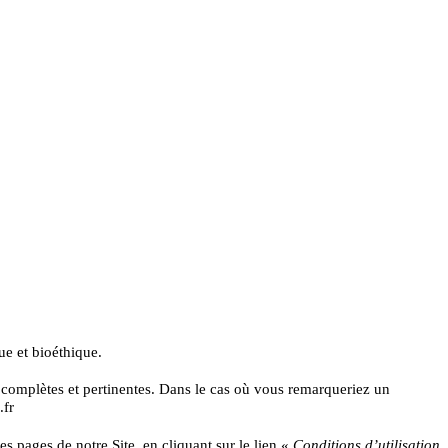
ue et bioéthique.
s complètes et pertinentes. Dans le cas où vous remarqueriez un
fr
 pages de notre Site, en cliquant sur le lien
«
Conditions d’utilisation