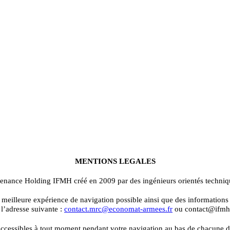
MENTIONS LEGALES
maintenance Holding IFMH créé en 2009 par des ingénieurs orientés techniq
a meilleure expérience de navigation possible ainsi que des information
 l’adresse suivante :
contact.mrc@economat-armees.fr
ou contact@ifmh.
ccessibles à tout moment pendant votre navigation au bas de chacune des