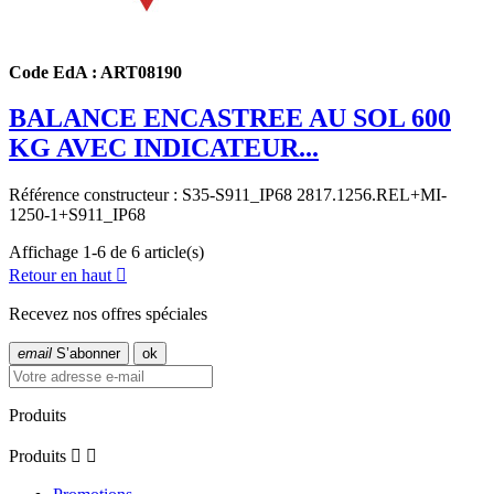
Code EdA : ART08190
BALANCE ENCASTREE AU SOL 600
KG AVEC INDICATEUR...
Référence constructeur : S35-S911_IP68
2817.1256.REL+MI-
1250-1+S911_IP68
Affichage 1-6 de 6 article(s)
Retour en haut

Recevez nos offres spéciales
email
S’abonner
Produits
Produits

