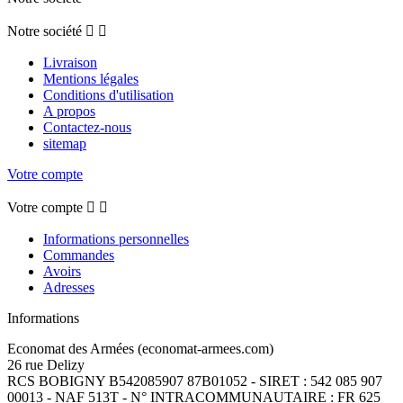
Notre société


Livraison
Mentions légales
Conditions d'utilisation
A propos
Contactez-nous
sitemap
Votre compte
Votre compte


Informations personnelles
Commandes
Avoirs
Adresses
Informations
Economat des Armées (economat-armees.com)
26 rue Delizy
RCS BOBIGNY B542085907 87B01052 - SIRET : 542 085 907
00013 - NAF 513T - N° INTRACOMMUNAUTAIRE : FR 625