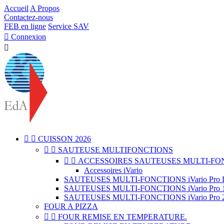
Accueil
A Propos
Contactez-nous
FEB en ligne
Service SAV

Connexion



CUISSON 2026


SAUTEUSE MULTIFONCTIONS


ACCESSOIRES SAUTEUSES MULTI-FO
Accessoires iVario
SAUTEUSES MULTI-FONCTIONS iVario Pro L 
SAUTEUSES MULTI-FONCTIONS iVario Pro 15
SAUTEUSES MULTI-FONCTIONS iVario Pro 2S 50
FOUR A PIZZA


FOUR REMISE EN TEMPERATURE.