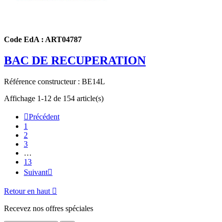
Code EdA : ART04787
BAC DE RECUPERATION
Référence constructeur : BE14L
Affichage 1-12 de 154 article(s)

Précédent
1
2
3
…
13
Suivant

Retour en haut

Recevez nos offres spéciales