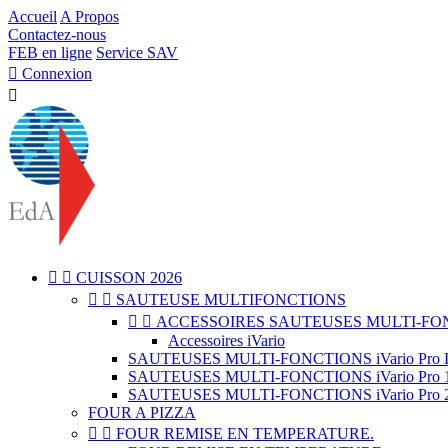
Accueil
A Propos
Contactez-nous
FEB en ligne
Service SAV

Connexion



CUISSON 2026


SAUTEUSE MULTIFONCTIONS


ACCESSOIRES SAUTEUSES MULTI-FO
Accessoires iVario
SAUTEUSES MULTI-FONCTIONS iVario Pro L 
SAUTEUSES MULTI-FONCTIONS iVario Pro 15
SAUTEUSES MULTI-FONCTIONS iVario Pro 2S 50
FOUR A PIZZA


FOUR REMISE EN TEMPERATURE.